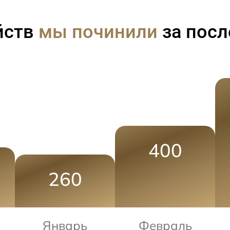
йств
мы починили
за посл
400
260
Январь
Февраль